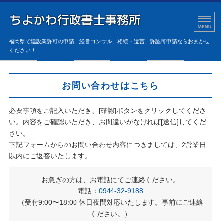
建設業許可の申請、
福岡県で建設業許可の申請、経営コンサル、相続・遺言、許認可申請ならおまかせ
ください！
建設業許可
お問い合わせはこちら
経営コンサル
必要事項をご記入いただき、[確認]ボタンをクリックしてくださ
相続関係
い。内容をご確認いただき、お間違いがなければ[送信]してくだ
さい。
各種許認可申請
下記フォームからのお問い合わせ内容につきましては、2営業日
以内にご返答いたします。
お問い合わせ
お急ぎの方は、お電話にてご連絡ください。
電話：
0944-32-9188
（受付9:00〜18:00 休日夜間対応いたします。事前にご連絡
ください。）